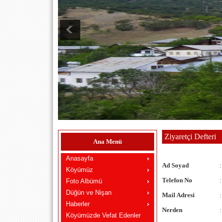
Ziyaretçi Defteri
Ana Menü
Anasayfa
Ad Soyad
:
Köyümüz
Telefon No
:
Foto Albümü
Düğün ve Nişan
Mail Adresi
:
Haberler
Nerden
:
Köyümüzde Vefat Edenler