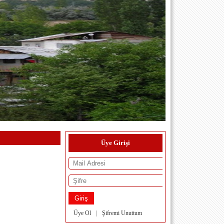
Üye Girişi
Üye Ol
|
Şifremi Unuttum