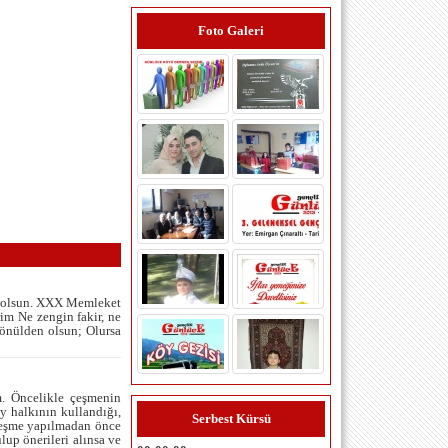
Foto Galeri
ı olsun. XXX Memleket
im Ne zengin fakir, ne
gönülden olsun; Olursa
ersan yılmaz (istanbul maltepe) -
17.3.2015 00:00:00
slm üyeliğim kabul olmadı tanıdıkmı
bulmak laım
m. Öncelikle çeşmenin
y halkının kullandığı,
şerif özcan (istanbul) - 24.2.2013
Serbest Kürsü
çeşme yapılmadan önce
00:00:00
lup önerileri alınsa ve
Çok değerli üyelerimiz yönetim kurulu