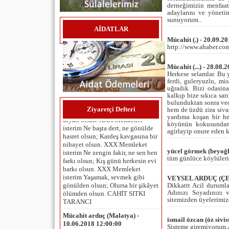
derneğimizin menfaat
adaylarını ve yönetim
sunuyorum..
AİDATLAR
Mücahit (.) - 20.09.2
http://www.ahaber.com.
Mücahit (...) - 28.08.
Umut Çaykara (İzmir ) -
Herkese selamlar. Bu 
06.06.2025 12:00:00
ferdi, guleryuzlu, m
MEMLEKET İSTERİM Memleket
uğradık. Bizi odasina
isterim Gök mavi, dal yeşil, tarla
kalkıp bize sıkıca sar
sarı olsun; Kuşların çiçeklerin
bulunduktan sonra veda
diyarı olsun. XXX Memleket
Ziyaretçi Defteri
hem de üzdü zira siva
isterim Ne başta dert, ne gönülde
yardıma koşan bir he
köyünün kokusundan 
hasret olsun; Kardeş kavgasına bir
agirlayip onure eden 
nihayet olsun. XXX Memleket
isterim Ne zengin fakir, ne sen ben
farkı olsun; Kış günü herkesin evi
yücel görmek (beyoğl
barkı olsun. XXX Memleket
tüm günlüce köylüleri
isterim Yaşamak, sevmek gibi
gönülden olsun; Olursa bir şikâyet
VEYSEL ARDUÇ (ÇEL
ölümden olsun. CAHİT SITKI
Dikkattt Acil durum
TARANCI
Adınızı Soyadınızı v
sitemizden üyelerimiz
Mücahit arduç (Malatya) -
10.06.2018 12:00:00
ismail özcan (öz sivis
Herkese merhaba... köyümüzün
Sisteme giremiyorum,A
meydanına yeni yapılan çeşme ile