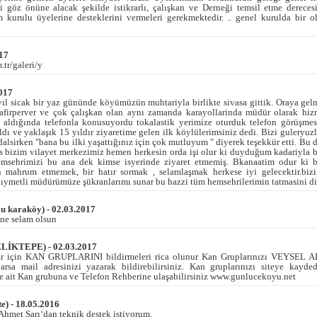
i göz önüne alacak şekilde istikrarlı, çalışkan ve Derneği temsil etme dereces
 kurulu üyelerine desteklerini vermeleri gerekmektedir. .. genel kurulda bir o
017
tr/galeri/y
2017
yıl sicak bir yaz gününde köyümüzün muhtariyla birlikte sivasa gittik. Oraya g
isafirperver ve çok çalışkan olan aynı zamanda karayollarinda müdür olarak hiz
 aldığında telefonla konusuyordu tokalastik yerimize oturduk telefon görüşmes
ıldı ve yaklaşık 15 yıldır ziyaretime gelen ilk köylülerimsiniz dedi. Bizi guleryuz
lsirken "bana bu ilki yaşattığınız için çok mutluyum " diyerek teşekkür etti. Bu 
s bizim vilayet merkezimiz hemen herkesin orda işi olur ki duyduğum kadariyla b
msehrimizi bu ana dek kimse isyerinde ziyaret etmemiş. Bkanaatim odur ki b
mahrum etmemek, bir hatır sormak , selamlaşmak herkese iyi gelecektir.bizi
kıymetli müdürümüze şükranlarımı sunar bu hazzi tüm hemsehrilerimin tatmasini di
u karaköy) - 02.03.2017
ne selam olsun
İKTEPE) - 02.03.2017
lar için KAN GRUPLARINI bildirmeleri rica olunur Kan Gruplarınızı VEYS
arsa mail adresinizi yazarak bildirebilirsiniz. Kan gruplarınızı siteye kayde
e ait Kan grubuna ve Telefon Rehberine ulaşabilirsiniz www.gunlucekoyu.net
te) - 18.05.2016
hmet Sarı‘dan teknik destek istiyorum.