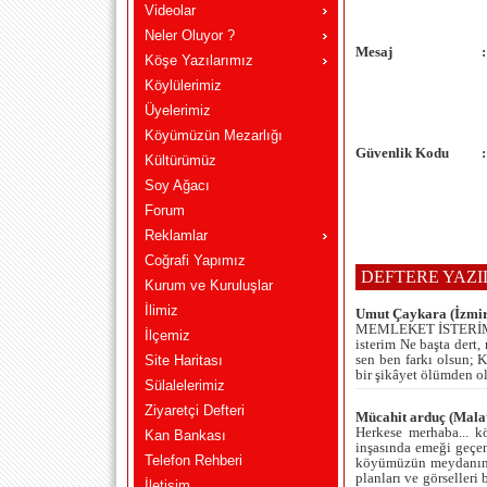
Videolar
Neler Oluyor ?
Mesaj
:
Köşe Yazılarımız
Köylülerimiz
Üyelerimiz
Köyümüzün Mezarlığı
Güvenlik Kodu
:
Kültürümüz
Soy Ağacı
Forum
Reklamlar
Coğrafi Yapımız
DEFTERE YAZ
Kurum ve Kuruluşlar
İlimiz
Umut Çaykara (İzmir 
MEMLEKET İSTERİM Mem
İlçemiz
isterim Ne başta dert
sen ben farkı olsun; 
Site Haritası
bir şikâyet ölümden
Sülalelerimiz
Ziyaretçi Defteri
Mücahit arduç (Malat
Herkese merhaba... k
Kan Bankası
inşasında emeği geçen
Telefon Rehberi
köyümüzün meydanında
planları ve görselleri
İletişim