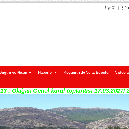
Üye Ol
|
Şifr
Düğün ve Nişan
Haberler
Köyümüzde Vefat Edenler
Videola
13 . Olağan Genel kurul toplantısı 17.03.2027/ 