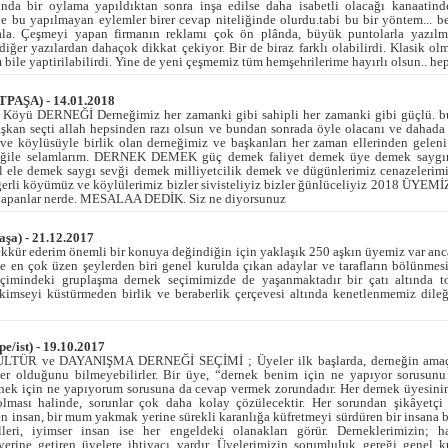
sında bir oylama yapıldıktan sonra inşa edilse daha isabetli olacağı kanaatin
rine bu yapılmayan eylemler birer cevap niteliğinde olurdu.tabi bu bir yöntem... 
ala. Çeşmeyi yapan firmanın reklamı çok ön plânda, büyük puntolarla yazılm
ğer yazılardan dahaçok dikkat çekiyor. Bir de biraz farklı olabilirdi. Klasik olm
 bile yaptirilabilirdi. Yine de yeni çeşmemiz tüm hemşehrilerime hayırlı olsun.. hepin
PAŞA) - 14.01.2018
 DERNEĞİ Derneğimiz her zamanki gibi sahipli her zamanki gibi güçlü. bu 
şkan seçti allah hepsinden razı olsun ve bundan sonrada öyle olacanı ve dahada
ve köylüsüyle birlik olan derneğimiz ve başkanları her zaman ellerinden gelen
evğile selamlarım. DERNEK DEMEK güç demek faliyet demek üye demek saygın
l ele demek saygı sevği demek milliyetcilik demek ve dügünlerimiz cenazelerimi
gerli köyümüz ve köylülerimiz bizler sivisteliyiz bizler ğünlüceliyiz 2018 ÜYEM
a yapanlar nerde. MESALAA DEDİK. Siz ne diyorsunuz
aşa) - 21.12.2017
ekkür ederim önemli bir konuya değindiğin için yaklaşık 250 aşkın üyemiz var an
 de en çok üzen şeylerden biri genel kurulda çıkan adaylar ve tarafların bölünm
eçimindeki gruplaşma dernek seçimimizde de yaşanmaktadır bir çatı altında t
kimseyi küstürmeden birlik ve beraberlik çerçevesi altında kenetlenmemiz dile
pe/ist) - 19.10.2017
R ve DAYANIŞMA DERNEĞİ SEÇİMİ ; Üyeler ilk başlarda, derneğin amaçla
ler olduğunu bilmeyebilirler. Bir üye, “dernek benim için ne yapıyor sorusun
nek için ne yapıyorum sorusuna da cevap vermek zorundadır. Her dernek üyesini
olması halinde, sorunlar çok daha kolay çözülecektir. Her sorundan şikâyet
n insan, bir mum yakmak yerine sürekli karanlığa küfretmeyi sürdüren bir insana b
leri, iyimser insan ise her engeldeki olanakları görür. Derneklerimizin; h
erine getiren üyelere ihtiyacı vardır. Üyelerimizin sorumluluk gereği genel k