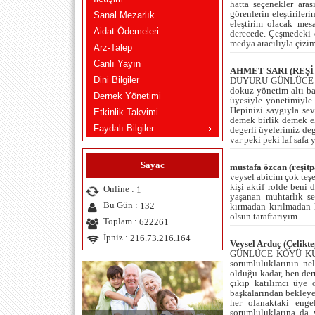
hatta seçenekler ara
görenlerin eleştirile
Sanal Mezarlık
eleştirim olacak mes
Aidat Ödemeleri
derecede. Çeşmedeki di
medya aracılıyla çizim
Arz-Talep
Canlı Yayın
AHMET SARI (REŞİT
Dini Bilgiler
DUYURU GÜNLÜCE Köyü
dokuz yönetim altı ba
Dernek Yönetimi
üyesiyle yönetimiyle 
Hepinizi saygıyla s
Etkinlik Takvimi
demek birlik demek e
Faydalı Bilgiler
degerli üyelerimiz de
var peki peki laf saf
Sayac
mustafa özcan (reşitp
veysel abicim çok teş
kişi aktif rolde beni
Online :
1
yaşanan muhtarlık s
Bu Gün :
132
kırmadan kırılmadan 
olsun taraftarıyım
Toplam :
622261
İpniz :
216.73.216.164
Veysel Arduç (Çelikte
GÜNLÜCE KÖYÜ KÜLTÜ
sorumluluklarının ne
olduğu kadar, ben der
çıkıp katılımcı üye 
başkalarından bekleye
her olanaktaki engel
sorumluluklarına da y