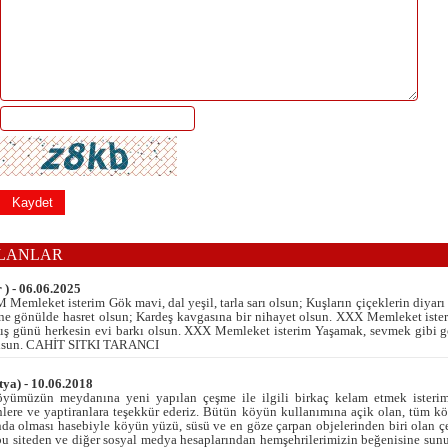
ILANLAR
) - 06.06.2025
leket isterim Gök mavi, dal yeşil, tarla sarı olsun; Kuşların çiçeklerin diyar
, ne gönülde hasret olsun; Kardeş kavgasına bir nihayet olsun. XXX Memleket ister
Kış günü herkesin evi barkı olsun. XXX Memleket isterim Yaşamak, sevmek gibi 
 olsun. CAHİT SITKI TARANCI
ya) - 10.06.2018
öyümüzün meydanına yeni yapılan çeşme ile ilgili birkaç kelam etmek isteri
lere ve yaptiranlara teşekkür ederiz. Bütün köyün kullanımına açik olan, tüm kö
 olması hasebiyle köyün yüzü, süsü ve en göze çarpan objelerinden biri olan 
 bu siteden ve diğer sosyal medya hesaplarından hemşehrilerimizin beğenisine sunu