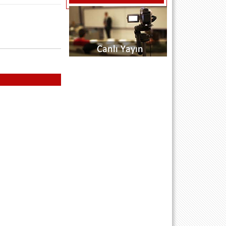
kürsü) bölümünden atabilirsiniz
mesajlarınız anında yayında olacaktır
SAYGILARIMLA SİTE EDİTÖRÜ
...H.O.A.S... (R P SARIYER .STANBUL)
- 18.7.2011 00:00:00
BU DERTLİ GÜNLERİMİ SİLEMEDİM
BEN SİLEMEDİM NE GÜLDÜM NEDE
ÖLDÜM YALAN DÜNYA BİR KERE
GELDİM KIYMET BİLMEDİM DERT
ÜSTÜNE DERTLER EKLEDİM BAK
ŞİMDİ GEÇTİ O GÜZELİM GENÇLİM
DÖN GEL DESEM GELMEZ
SEVDİGİM ...h.o.a.s...
muzaffer çam (istanbul) - 21.10.2010
00:00:00
aziz baskanin kendisinede soyledim
soyluyorum tekrardan ben muzaffer
torunu tuncer oglu Muzaffer ÇAM.. kiz
kardesim avukat Ezgi ÇAM ile birlikte
dernegimize faydali olmak istiyoruz...