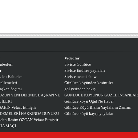
r
Videolar
aberleri
Siviste Günlüce
r
Siviste Endires yaylaları
den Haberler
Siviste necati show
ellemeleri
Günlüce köyünden kesintiler
aşkan Seçimi
göl yerinden bakış
ZÜN YENİ DERNEK BAŞKAN VE
GÜNLÜCE KÖYÜNÜN GÜZEL İNSANLAR
CİLERİ
Günlüce köyü Oğul Ne Haber
ŞAHİN Vefaat Etmiştir
Günlüce Köyü Bizim Yaylaların Zamanı
ÖDEMELERİ HAKKINDA DUYURU
Günlüce köyü kayıp yaylalar
en Rasim ÖZCAN Vefaat Etmiştir.
AHA MAÇI