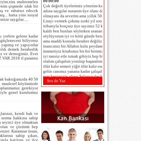
deyim.zira muhtemelen
adına saygılar sunarım üye olanı da
benim çeşmede ufak bir
olmayanı da severim ama yıllık 50
ış ve rahatsız edecek
Lirayı vermek çokmu zorki yıl sonu
uş... hatta yine sosyal
itibarıyla borçsuz üye sayımız 52 kişi de
ize saygılar.....
kaldı ben bunları söylerken utanarak
söylüyorum iyi ve kötü günde beraberiz
ama maddi konuda beraber değiliz
yerlere gelene kadar
inancımız bir Allahın kulu peydamberin
 güçleneceni biliyoruz
ümmetiyiz kitabımız bir bir birimizi çok
i yapmış ve yapıyorlar
lık demek beraberlik
iyi tanırız etle tırnak gibiyiz hep bir
z ve dernegimiz. Evet
olalım çalışalım yorulup başaralım at
İZ VAR 2018 tl paramız
ölür kalır semeri yiğit ölür kalır eseri
gelin canımız yanana kadar çalışalım ki
eser hepimizin olsun Selamınaleyküm
Allaha emanet olun.
cak baktığımızda 40 50
Sen de Yaz
TAHSİN ÇAM (BEŞİKTAŞ
esi maalesef köyümüzde
oplanmamız gerekiyor
-İSTANBUL) - 1.6.2012 00:00:00
ğiyle genel kurulumuz
Saygı değer yeni Dernek Yönetim
Kureulu:Seçilmeniz dolaysıla 3 yıl
içinde ,projelerinz,proğramınız,büççe
tahminlerinizi ve yapmanız gereken
hedeflerinizi srbes kürsüde belitmenizi
rının, kendi hak ve
u sorma hakkına sahip
rica ediyoruz.Tahsin ÇAM
n seyirci üye olmaktan
çi olan ve çözümü hep
hoas_ahmet@hotmail.com (istanbul
enzer. Karamsar insan,
sarıyer r paşa) - 24.2.2012 00:00:00
aklarına sahip çıkan,
...SAYGIYLA... ...SELAMLAR...
urula katılımı ve ilçe