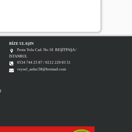
BİZE ULAŞIN
Posta Yolu Cad. No:18 REŞİTPAŞA /
İSTANBUL
0534 744 25 87 / 0212 229 83 51
veysel_arduc58@hotmail.com
I