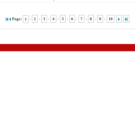
-
2
-
3
-
4
-
5
-
6
-
7
-
8
-
9
-
10
Page:
1