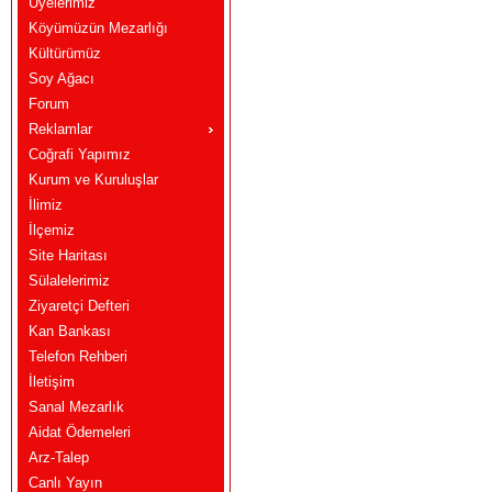
Üyelerimiz
Köyümüzün Mezarlığı
Kültürümüz
Soy Ağacı
Forum
Reklamlar
Coğrafi Yapımız
Kurum ve Kuruluşlar
İlimiz
İlçemiz
Site Haritası
Sülalelerimiz
Ziyaretçi Defteri
Kan Bankası
Telefon Rehberi
İletişim
Sanal Mezarlık
Aidat Ödemeleri
Arz-Talep
Canlı Yayın