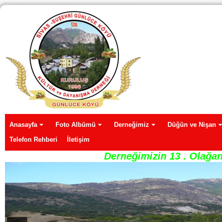
Anasayfa
Foto Albümü
Derneğimiz
Düğün ve Nişan
Telefon Rehberi
İletişim
Derneğimizin 13 . Olağan