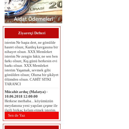
Umut Çaykara (İzmir ) -
06.06.2025 12:00:00
MEMLEKET İSTERİM Memleket
isterim Gök mavi, dal yeşil, tarla
sarı olsun; Kuşların çiçeklerin
Ziyaretçi Defteri
diyarı olsun. XXX Memleket
isterim Ne başta dert, ne gönülde
hasret olsun; Kardeş kavgasına bir
nihayet olsun. XXX Memleket
isterim Ne zengin fakir, ne sen ben
farkı olsun; Kış günü herkesin evi
barkı olsun. XXX Memleket
isterim Yaşamak, sevmek gibi
gönülden olsun; Olursa bir şikâyet
ölümden olsun. CAHİT SITKI
TARANCI
Mücahit arduç (Malatya) -
10.06.2018 12:00:00
Herkese merhaba... köyümüzün
meydanına yeni yapılan çeşme ile
ilgili birkaç kelam etmek isterim.
Öncelikle çeşmenin inşasında
emeği geçenlere ve yaptiranlara
Sen de Yaz
teşekkür ederiz. Bütün köyün
kullanımına açik olan, tüm köy