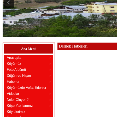
Dernek Haberleri
Ana Menü
Anasayfa
Köyümüz
Foto Albümü
Düğün ve Nişan
Haberler
Köyümüzde Vefat Edenler
Videolar
Neler Oluyor ?
Köşe Yazılarımız
Köylülerimiz