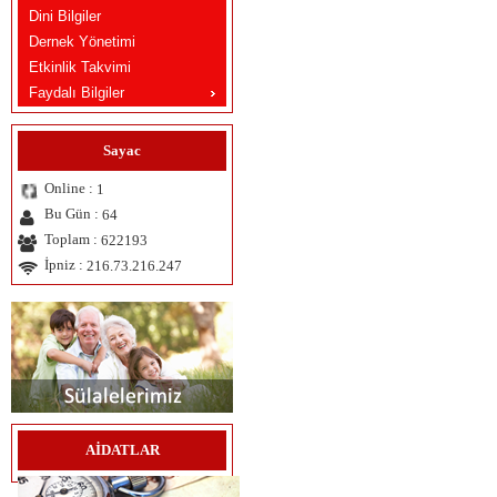
Dini Bilgiler
Dernek Yönetimi
Etkinlik Takvimi
Faydalı Bilgiler
Sayac
Online :
1
Bu Gün :
64
Toplam :
622193
İpniz :
216.73.216.247
AİDATLAR