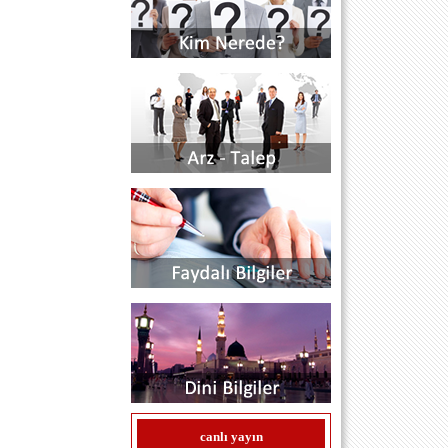
...H.O.A.S... GİDER OLDUM ARTIK
BENDE BU DÜNYADAN ZAMAN
AZALDI SEVGİM KABARDI NE
UNUTULDUM NE UNUTUM HEP
SEVDİM KOLLADIM KORUMAK İÇİN
KOVALANDIM GÖZÜM HEP ARKADA
GÖNLÜM ÖLEN HAKLARDA SÖZÜM
HAKKI TANIMAYANLARA YA
OLALIM EFENDİ YADA OLALIM HEP
SERSERİ.
.................................................................BEN
BENİ BİLMEM KÖYÜME GİDEMEM
YA AL CANIMI YA GÜLEM
GÜNLÜCEM DE DE BEN ÖLEM.
GÜLMÜYOR BU BENİM GARİP
GÖNLÜM NE SÖYLENİRSİN A BENİM
BÜLBÜLÜM. ...H.O.A.S...
mithat sari (istanbul / bağcılar) -
12.9.2011 00:00:00
çok değerli köylülerim sitemizin
kapanmasına 20 gün kalmıştır maddi
destek sağlanmazsa sitemiz kapanacaktır
duyrulur...
mithat sari /site editörü (istanbul) -
21.7.2011 00:00:00
çok değerli köylülerim mesajlarınızı
canlı yayın
artık mesaj panosunu tıklayarak(serbest