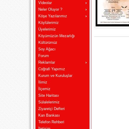
Videolar
Neler Oluyor ?
Köşe Yazılarımız
Köylülerimiz
Üyelerimiz
Köyümüzün Mezarlığı
Kültürümüz
Soy Ağacı
Forum
Reklamlar
Coğrafi Yapımız
Kurum ve Kuruluşlar
İlimiz
İlçemiz
Site Haritası
Sülalelerimiz
Ziyaretçi Defteri
Kan Bankası
Telefon Rehberi
İletişim