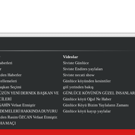
r
Videolar
aberleri
Siviste Günlüce
r
Siviste Endires yaylaları
den Haberler
Siviste necati show
ellemeleri
Günlüce köyünden kesintiler
aşkan Seçimi
göl yerinden bakış
ZÜN YENİ DERNEK BAŞKAN VE
GÜNLÜCE KÖYÜNÜN GÜZEL İNSANLAR
CİLERİ
Günlüce köyü Oğul Ne Haber
ŞAHİN Vefaat Etmiştir
Günlüce Köyü Bizim Yaylaların Zamanı
ÖDEMELERİ HAKKINDA DUYURU
Günlüce köyü kayıp yaylalar
en Rasim ÖZCAN Vefaat Etmiştir.
AHA MAÇI