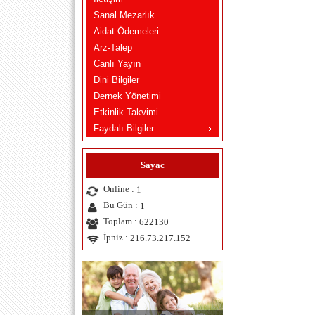
Sanal Mezarlık
Aidat Ödemeleri
Arz-Talep
Canlı Yayın
Dini Bilgiler
Dernek Yönetimi
Etkinlik Takvimi
Faydalı Bilgiler
Sayac
Online :
1
Bu Gün :
1
Toplam :
622130
İpniz :
216.73.217.152