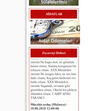
AİDATLAR
Umut Çaykara (İzmir ) -
06.06.2025 12:00:00
MEMLEKET İSTERİM Memleket
isterim Gök mavi, dal yeşil, tarla
sarı olsun; Kuşların çiçeklerin
Ziyaretçi Defteri
diyarı olsun. XXX Memleket
isterim Ne başta dert, ne gönülde
hasret olsun; Kardeş kavgasına bir
nihayet olsun. XXX Memleket
isterim Ne zengin fakir, ne sen ben
farkı olsun; Kış günü herkesin evi
barkı olsun. XXX Memleket
isterim Yaşamak, sevmek gibi
gönülden olsun; Olursa bir şikâyet
ölümden olsun. CAHİT SITKI
TARANCI
Mücahit arduç (Malatya) -
10.06.2018 12:00:00
Herkese merhaba... köyümüzün