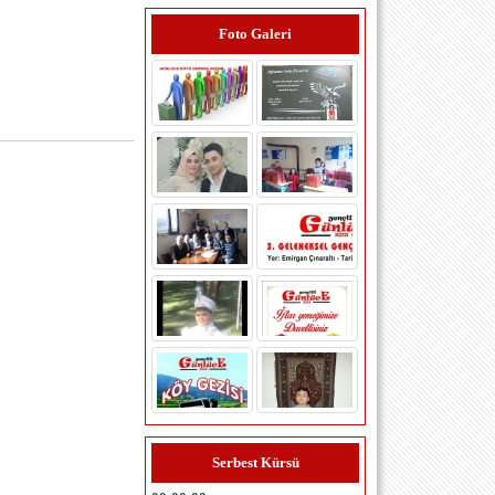
Foto Galeri
ersan yılmaz (istanbul maltepe) -
17.3.2015 00:00:00
slm üyeliğim kabul olmadı tanıdıkmı
bulmak laım
şerif özcan (istanbul) - 24.2.2013
Serbest Kürsü
00:00:00