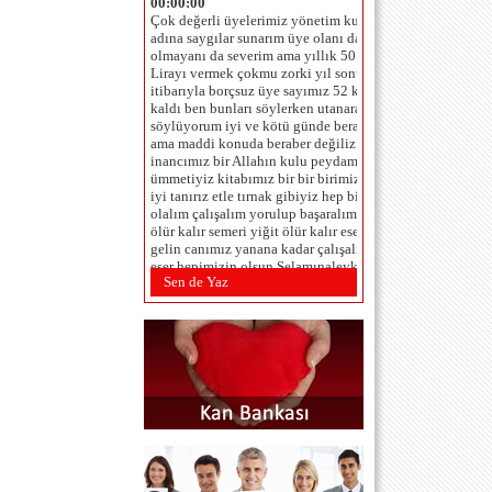
Çok değerli üyelerimiz yönetim kurulu
adına saygılar sunarım üye olanı da
olmayanı da severim ama yıllık 50
Lirayı vermek çokmu zorki yıl sonu
itibarıyla borçsuz üye sayımız 52 kişi de
kaldı ben bunları söylerken utanarak
söylüyorum iyi ve kötü günde beraberiz
ama maddi konuda beraber değiliz
inancımız bir Allahın kulu peydamberin
ümmetiyiz kitabımız bir bir birimizi çok
iyi tanırız etle tırnak gibiyiz hep bir
olalım çalışalım yorulup başaralım at
ölür kalır semeri yiğit ölür kalır eseri
gelin canımız yanana kadar çalışalım ki
eser hepimizin olsun Selamınaleyküm
Allaha emanet olun.
Sen de Yaz
TAHSİN ÇAM (BEŞİKTAŞ
-İSTANBUL) - 1.6.2012 00:00:00
Saygı değer yeni Dernek Yönetim
Kureulu:Seçilmeniz dolaysıla 3 yıl
içinde ,projelerinz,proğramınız,büççe
tahminlerinizi ve yapmanız gereken
hedeflerinizi srbes kürsüde belitmenizi
rica ediyoruz.Tahsin ÇAM
hoas_ahmet@hotmail.com (istanbul
sarıyer r paşa) - 24.2.2012 00:00:00
...SAYGIYLA... ...SELAMLAR...