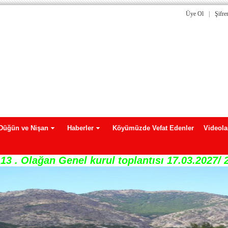
Üye Ol
|
Şifr
Düğün ve Nişan
Haberler
Köyümüzde Vefat Edenler
Videola
13 . Olağan Genel kurul toplantısı 17.03.2027/ 