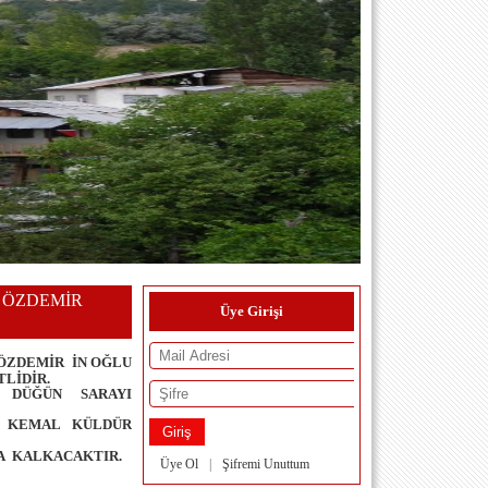
 ÖZDEMİR
Üye Girişi
 ÖZDEMİR İN OĞLU
LİDİR.
R DÜĞÜN SARAYI
AR KEMAL KÜLDÜR
A KALKACAKTIR.
Üye Ol
|
Şifremi Unuttum