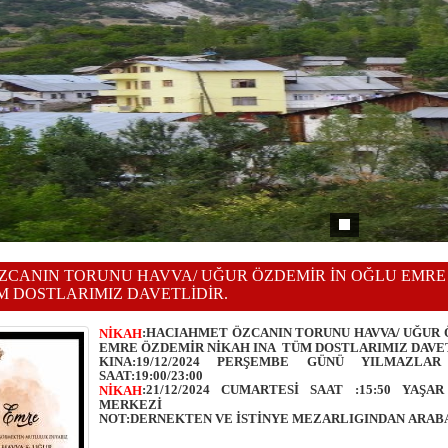
ZCANIN TORUNU HAVVA/ UĞUR ÖZDEMİR İN OĞLU EMRE
M DOSTLARIMIZ DAVETLİDİR.
:HACIAHMET ÖZCANIN TORUNU HAVVA/ UĞUR
NİKAH
EMRE ÖZDEMİR NİKAH INA TÜM DOSTLARIMIZ DAVET
KINA:19/12/2024 PERŞEMBE GÜNÜ YILMAZLA
SAAT:19:00/23:00
:21/12/2024 CUMARTESİ SAAT :15:50 YAŞ
NİKAH
MERKEZİ
NOT:DERNEKTEN VE İSTİNYE MEZARLIGINDAN ARAB