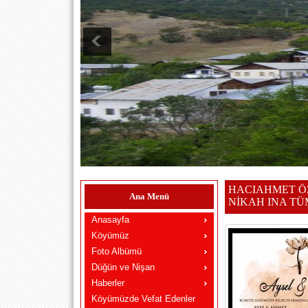
HACIAHMET Ö
Ana Menü
NİKAH INA TÜ
Anasayfa
Köyümüz
Foto Albümü
Düğün ve Nişan
Haberler
Köyümüzde Vefat Edenler