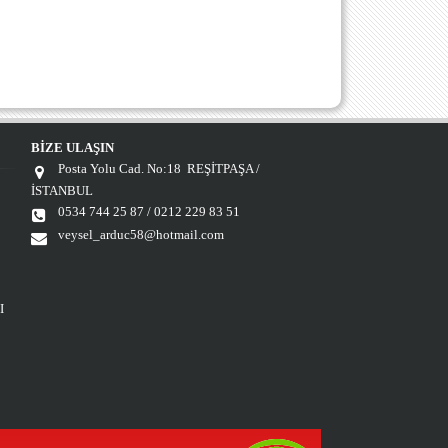
BİZE ULAŞIN
Posta Yolu Cad. No:18 REŞİTPAŞA /
İSTANBUL
0534 744 25 87 / 0212 229 83 51
veysel_arduc58@hotmail.com
I