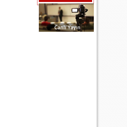
kürsü) bölümünden atabilirsiniz
mesajlarınız anında yayında olacaktır
SAYGILARIMLA SİTE EDİTÖRÜ
...H.O.A.S... (R P SARIYER .STANBUL)
- 18.7.2011 00:00:00
BU DERTLİ GÜNLERİMİ SİLEMEDİM
BEN SİLEMEDİM NE GÜLDÜM NEDE
ÖLDÜM YALAN DÜNYA BİR KERE
GELDİM KIYMET BİLMEDİM DERT
ÜSTÜNE DERTLER EKLEDİM BAK
ŞİMDİ GEÇTİ O GÜZELİM GENÇLİM
DÖN GEL DESEM GELMEZ
SEVDİGİM ...h.o.a.s...
muzaffer çam (istanbul) - 21.10.2010
00:00:00
aziz baskanin kendisinede soyledim
soyluyorum tekrardan ben muzaffer
torunu tuncer oglu Muzaffer ÇAM.. kiz
kardesim avukat Ezgi ÇAM ile birlikte
dernegimize faydali olmak istiyoruz...