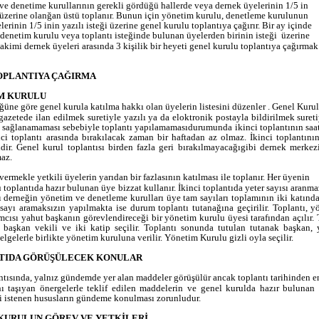
e denetime kurullarının gerekli gördüğü hallerde veya dernek üyelerinin 1/5 in
i üzerine olanğan üstü toplanır. Bunun için yönetim kurulu, denetleme kurulunun
erinin 1/5 inin yazılı isteği üzerine genel kurulu toplantıya çağırır. Bir ay içinde
denetim kurulu veya toplantı isteğinde bulunan üyelerden birinin isteği
üzerine
kimi dernek üyeleri arasında 3 kişilik bir heyeti genel kurulu toplantıya çağırmak
OPLANTIYA ÇAĞIRMA
M KURULU
üne göre genel kurula katılma hakkı olan üyelerin listesini düzenler . Genel Kuru
gazetede ilan edilmek suretiyle yazılı ya da eloktronik postayla bildirilmek suretiy
 sağlanamaması sebebiyle toplantı yapılamamasıdurumunda ikinci toplantının saati v
nci toplantı arasında bırakılacak zaman bir haftadan az olmaz. İkinci toplantını
dir. Genel kurul toplantısı birden fazla geri bırakılmayacağıgibi dernek merk
maz.
vermekle yetkili üyelerin yarıdan bir fazlasının katılması ile toplanır. Her üyenin
 toplantıda hazır bulunan üye bizzat kullanır. İkinci toplantıda yeter sayısı aranm
sı derneğin yönetim ve denetleme kurulları üye tam sayıları toplamının iki katında
sayı aramaksızın yapılmakta ise durum toplantı tutanağına geçirilir. Toplantı, 
mcısı yahut başkanın görevlendireceği bir yönetim kurulu üyesi tarafından açılır. 
 başkan vekili ve iki katip seçilir. Toplantı sonunda tutulan tutanak başkan, 
elgelerle birlikte yönetim kuruluna verilir. Yönetim Kurulu gizli oyla seçilir.
NTIDA GÖRÜŞÜLECEK KONULAR
ntısında, yalnız gündemde yer alan maddeler görüşülür ancak toplantı tarihinden e
ı taşıyan önergelerle teklif edilen maddelerin ve genel kurulda hazır bulunan 
i istenen hususların gündeme konulması zorunludur.
KURULUN GÖREV VE YETKİLERİ