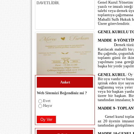
Genel Kurul:Yönetim v
biraz farklı olabilirdi. Klasik
yazılı ve imzalı isteğ
olmuş... hatta yine sosyal medya
talebi veya dernek üyel
aracılıyla çizim bile
toplantıya çağırmassa 
yaptirilabilirdi. Yine de yeni
Mahalli Sulh Hukuk ha
çeşmemiz tüm hemşehrilerime
Üzere görevlendirir.
hayırlı olsun.. hepinize saygılar.....
GENEL KURULU T
AHMET SARI (REŞİTPAŞA) -
14.01.2018 12:00:00
MADDE
8-YÖNETİ
DUYURU GÜNLÜCE Köyü
Dernek tüzüğ
Katılacak mahalli bir 
DERNEĞİ Derneğimiz her
Bu çağrrıda, çogunluk
zamanki gibi sahipli her zamanki
toplantı günü ile iki
gibi güçlü. bu yerlere gelene kadar
yapılması yasa gereği
dokuz yönetim altı başkan seçti
başka bir yerde yapıl
allah hepsinden razı olsun ve
bundan sonrada öyle olacanı ve
: Oy 
GENEL KURUL
dahada güçleneceni biliyoruz
Bir oyu vardır ve bunu
Anket
üyesiyle yönetimiyle ve
iştirak eden üye sayı
sağlanmış veya yeter 
köylüsüyle birlik olan derneğimiz
veya bir başkan yardı
ve başkanları her zaman ellerinden
Web Sitemizi Beğendiniz mi ?
üzere bir başkan. Bir
geleni yapmış ve yapıyorlar
tarafından imzalanır, b
Evet
Hepinizi saygıyla sevğile
Hayır
selamlarım. DERNEK DEMEK
MADDE 9- TOPLA
güç demek faliyet demek üye
demek saygınlık demek beraberlik
Genel kurul topla
az 20 üyenin imzasın
demek birlik demek el ele demek
tarafından görüşülmes
saygı sevği demek milliyetcilik
demek ve dügünlerimiz
MADDE 10-GENEL 