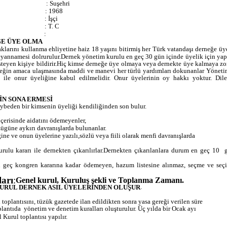
: Suşehri
: 1968
: İşçi
: T. C
:
ĞE ÜYE OLMA
larını kullanma ehliyetine haiz 18 yaşını bitirmiş her Türk vatandaşı derneğe üye
beyannamesi dolrurulur.Dernek yönetim kurulu en geç 30 gün içinde üyelik için yapı
steyen kişiye bildirir.Hiç kimse derneğe üye olmaya veya dernekte üye kalmaya zor
neğin amaca ulaşmasında maddi ve manevi her türlü yardımları dokunanlar Yöneti
ile onur üyeliğine kabul edilmelidir. Onur üyelerinin oy hakkı yoktur. Diled
İN SONA ERMESİ
aybeden bir kimsenin üyeliği kendiliğinden son bulur.
içerisinde aidatını ödemeyenler,
güne aykırı davranışlarda bulunanlar.
ine ve onun üyelerine yazılı,sözlü veya fiili olarak menfi davranışlarda
ulu kararı ile dernekten çıkarılırlar.Dernekten çıkarılanlara durum en geç 10
 geç kongren kararına kadar ödemeyen, hazum listesine alınmaz, seçme ve seç
arı
:
Genel kurul, Kuruluş şekli ve Toplanma Zamanı.
.
URUL DERNEK ASIL ÜYELERİNDEN OLUŞUR
 toplantısını, tüzük gazetede ilan edildikten sonra yasa gereği verilen süre
plantıda
yönetim ve denetim kuralları oluşturulur. Üç yılda bir Ocak ayı
 Kurul toplantısı yapılır.