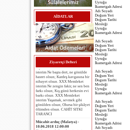
Uyruğu
İkametgah Adresi
Adı Soyadı
Doğum Yeri
AİDATLAR
Doğum Tarihi
Mesleği
Uyruğu
İkametgah Adresi
Umut Çaykara (İzmir ) -
Adı Soyadı
06.06.2025 12:00:00
Doğum Yeri
MEMLEKET İSTERİM Memleket
Doğum Tarihi
isterim Gök mavi, dal yeşil, tarla
Mesleği
sarı olsun; Kuşların çiçeklerin
Uyruğu
diyarı olsun. XXX Memleket
Ziyaretçi Defteri
İkametgah Adresi
isterim Ne başta dert, ne gönülde
hasret olsun; Kardeş kavgasına bir
Adı Soyadı
nihayet olsun. XXX Memleket
Doğum Yeri
isterim Ne zengin fakir, ne sen ben
Dogum Tarihi
farkı olsun; Kış günü herkesin evi
Mesleği
barkı olsun. XXX Memleket
Uyruğu
isterim Yaşamak, sevmek gibi
İkametgah Adresi
gönülden olsun; Olursa bir şikâyet
Adı Soyadı
ölümden olsun. CAHİT SITKI
Doğum Yeri
TARANCI
Dogum Tarihi
Mücahit arduç (Malatya) -
Mesleği
10.06.2018 12:00:00
Uyruğu
İkametgah Adrisi
Herkese merhaba... köyümüzün
Adı Soyadı
meydanına yeni yapılan çeşme ile