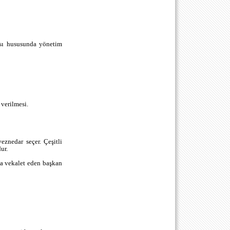
ası hususunda yönetim
 verilmesi.
eznedar seçer. Çeşitli
ur.
da vekalet eden başkan