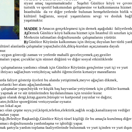
siyasi amaç taşınmamaktadır . Suşehri Günlüce köyü ve çevresi
turistik ve sportif bakımından gelişmesine ve kalkınmasına hizmet
İstanbulda
da ve diğer yerlerde bulunan hemşehrilerinin birlik v
kültürel bağlarını, sosyal yaşantılarını sevgi ve dosluk bağ
yaşatmaktır.
-Amacın gerçekleşmesi için dernek aşağıdaki
faliyetlerd
MADDE 3
Dernek Günlüce köyü halkına hizmet için İstanbul ili sınırları içi
A)
Merkezin talimatları doğrultusunda
çalışmalarını yürütür.
Günlüce Köyünün kalkınması için ihtiyaç duyulan her türlü yard
B)
türel alanlarda çalışmalar yapar,halıcılık,dikiş-kursları açar,zanaata dayalı
nur.
uygun göreceği zaman ve yerlerde mahalli geceler,yemek,çay,geziler
şmaları yapar, çocuklar için sünnet düğünü ve diğer sosyal etkinliklerde
 çalışmalarına yardımcı olmak için Günlüce Köyünün gençlerine yurt içi ve yurt
ihtiyacı sağlar,burs verir,ihtiyaç sahibi öğrencilerin kırtasiye masraflarını
arda faliyet gösterip üyeleri bu alanda yetiştirmek,meyve ağaçları dikmek,
rlarıki her alanı ağaçlandırmak.
a çalışmalar yapar,büyük ve küçük baş hayvanlar yetiytirmek için çiflikler kurmak
 yapmak at ve süt ürünlerinden faydalanılması için tesisler kurar.
n olarak dergi,kitap,gazete,büroşür ve kartpostal yayınlar ve dağıtır,
atro,folklor sporeğitimi verir,oyunlar oynatır.
un lokal açar.
cı olan çeşme suyu,yol,köprü,telefon,elektirik,sağlık ocağı,kanalizasyon vediğer
maları yapar.
ğı,Belediye Başkanlığı,Günlüce Köyü tüsel kişiliği ile bu amaçla kurulmuş diğer
 amacı doğrultusunda yardımlaşma ve işbirliği yapar.
nmak şartıyla yardım toplama faaliyetlerinde bulunmak ve yurt içinden ve yurt dışı