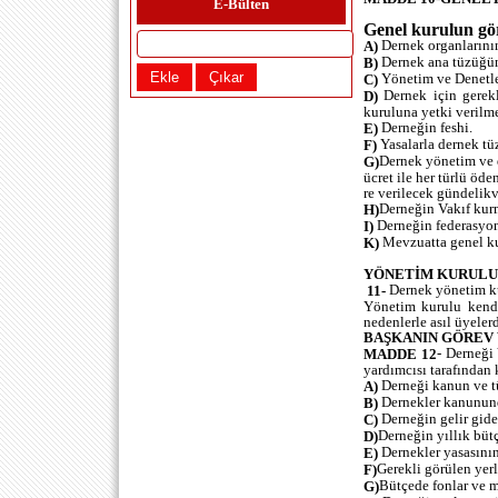
E-Bülten
cenazelerimiz ve dernegimiz. Evet
degerli üyelerimiz degerli
Genel kurulun gör
köyümüz ve köylülerimiz bizler
Dernek organlarının
A)
sivisteliyiz bizler ğünlüceliyiz
Dernek ana tüzüğün
B)
2018 ÜYEMİZ VAR 2018 tl
Yönetim ve Denetlem
C)
paramız var peki peki laf safa
Dernek için gerekl
D)
kuruluna yetki verilme
yapanlar nerde. MESALAA
Derneğin feshi.
E)
DEDİK. Siz ne diyorsunuz
Yasalarla dernek tü
F)
mustafa özcan (reşitpaşa) -
Dernek yönetim ve 
G)
ücret ile her türlü öd
21.12.2017 12:00:00
re verilecek gündelikv
veysel abicim çok teşekkür ederim
Derneğin Vakıf kur
H)
önemli bir konuya değindiğin için
Derneğin federasyona
I)
yaklaşık 250 aşkın üyemiz var
Mevzuatta genel kur
K)
ancak baktığımızda 40 50 kişi
aktif rolde beni de en çok üzen
YÖNETİM KURULU
şeylerden biri genel kurulda çıkan
Dernek yönetim kur
11-
adaylar ve tarafların bölünmesi
Yönetim kurulu kendi 
maalesef köyümüzde yaşanan
nedenlerle asıl üyeler
muhtarlık seçimindeki gruplaşma
BAŞKANIN GÖREV 
- Derneği
MADDE 12
dernek seçimimizde de
yardımcısı tarafından k
yaşanmaktadır bir çatı altında
Derneği kanun ve tü
A)
toplanmamız gerekiyor kırmadan
Dernekler kanununda
B)
kırılmadan kimseyi küstürmeden
Derneğin gelir gide
C)
birlik ve beraberlik çerçevesi
Derneğin yıllık bütç
D)
altında kenetlenmemiz dileğiyle
Dernekler yasasının 
E)
genel kurulumuz olsun
Gerekli görülen yerl
F)
taraftarıyım
Bütçede fonlar ve 
G)