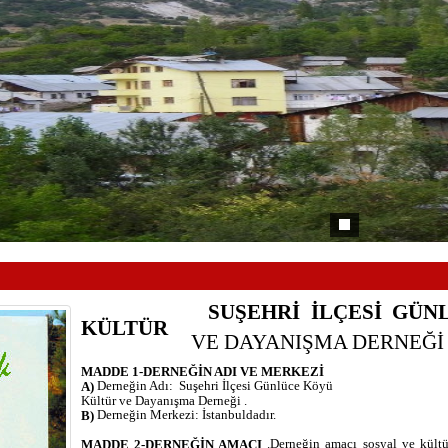
SUŞEHRİ İLÇESİ GÜ
KÜLTÜR
VE DAYANIŞMA DERNEĞİ
MADDE 1-DERNEĞİN ADI VE MERKEZİ
Derneğin Adı:
Suşehri İlçesi Günlüce Köyü
A)
Kültür ve Dayanışma Derneği .
Derneğin Merkezi: İstanbuldadır.
B)
.Derneğin amacı sosyal ve kültür
MADDE 2-DERNEĞİN AMACI