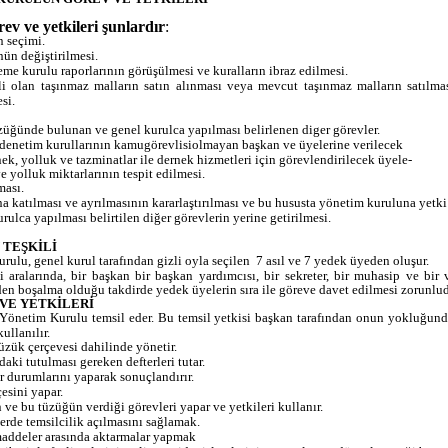
ev ve yetkileri şunlardır
:
 seçimi.
ün değiştirilmesi.
e kurulu raporlarının görüşülmesi ve kuralların ibraz edilmesi.
i olan taşınmaz malların satın alınması veya mevcut taşınmaz malların satılm
si.
züğünde bulunan ve genel kurulca yapılması belirlenen diger görevler.
denetim kurullarının kamugörevlisiolmayan başkan ve üyelerine verilecek
enek, yolluk ve tazminatlar ile dernek hizmetleri için görevlendirilecek üyele-
e yolluk miktarlarının tespit edilmesi.
ması.
 katılması ve ayrılmasının kararlaştırılması ve bu hususta yönetim kuruluna yetki
ulca yapılması belirtilen diğer görevlerin yerine getirilmesi.
 TEŞKİLİ
ulu, genel kurul tarafından gizli oyla seçilen
7 asıl ve 7 yedek üyeden oluşur.
aralarında, bir başkan bir başkan yardımcısı, bir sekreter, bir muhasip ve bir v
den boşalma olduğu takdirde yedek üyelerin sıra ile göreve davet edilmesi zorunlud
VE YETKİLERİ
 Yönetim Kurulu temsil eder. Bu temsil yetkisi başkan tarafından onun yokluğun
ullanılır.
zük çerçevesi dahilinde yönetir.
ki tutulması gereken defterleri tutar.
r durumlarını yaparak sonuçlandırır.
esini yapar.
ve bu tüzüğün verdiği görevleri yapar ve yetkileri kullanır.
erde temsilcilik açılmasını sağlamak.
maddeler arasında aktarmalar yapmak