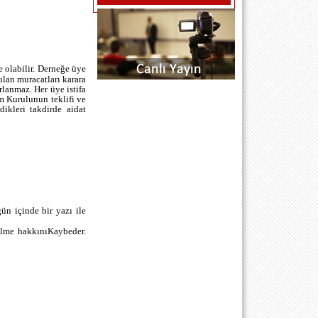
kürsü) bölümünden atabilirsiniz
mesajlarınız anında yayında olacaktır
SAYGILARIMLA SİTE EDİTÖRÜ
...H.O.A.S... (R P SARIYER .STANBUL)
- 18.7.2011 00:00:00
BU DERTLİ GÜNLERİMİ SİLEMEDİM
 olabilir. Derneğe üye
BEN SİLEMEDİM NE GÜLDÜM NEDE
lan muracatları karara
ÖLDÜM YALAN DÜNYA BİR KERE
lanmaz. Her üye istifa
m Kurulunun teklifi ve
GELDİM KIYMET BİLMEDİM DERT
ikleri takdirde aidat
ÜSTÜNE DERTLER EKLEDİM BAK
ŞİMDİ GEÇTİ O GÜZELİM GENÇLİM
DÖN GEL DESEM GELMEZ
SEVDİGİM ...h.o.a.s...
muzaffer çam (istanbul) - 21.10.2010
00:00:00
aziz baskanin kendisinede soyledim
soyluyorum tekrardan ben muzaffer
torunu tuncer oglu Muzaffer ÇAM.. kiz
gün içinde bir yazı ile
kardesim avukat Ezgi ÇAM ile birlikte
ilme hakkınıKaybeder.
dernegimize faydali olmak istiyoruz...