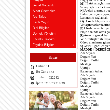
Tüzük amaçlarının 
M)
Sanal Mezarlık
Sanayi işletmeler kur
Üyeleri arasında beş
N)
Aidat Ödemeleri
Balo,tiyatro,sergi,spo
Arz-Talep
Lanmasını sağlamak.
Dernek faliyetleri 
O)
Canlı Yayın
Ve taşınmazlar üzerind
Dini Bilgiler
Uluslar arası faliy
P)
Proje bazında ortak ç
Dernek Yönetimi
Amacın gerçekleştir
R)
Ve Kuruluşları ile İli
Etkinlik Takvimi
Görev alanlarına giren
Faydalı Bilgiler
Gerekli görülen yer
S)
MADDE 4-DERDEĞ
Adı Soyadı
Dogum Yeri
Sayac
Doğum Tarihi
Mesleği
Online :
1
Uyruğu
İkametgah Adresi
Bu Gün :
153
Adı Soyadı
Toplam :
622282
Doğum Yeri
Doğum Tarihi
İpniz :
216.73.216.39
Mesleği
Uyruğu
İkametgah Adresi
Adı Soyadı
Doğum Yeri
Doğum Tarihi
Mesleği