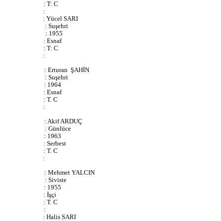
: T: C
:
: Yücel SARI
: Suşehri
: 1955
: Esnaf
: T: C
:
: Erturan
ŞAHİN
: Suşehri
: 1964
: Esnaf
: T. C
:
: Akif ARDUÇ
: Günlüce
: 1963
: Serbest
: T. C
:
: Mehmet YALCIN
: Siviste
: 1955
: İşçi
: T. C
:
: Halis SARI