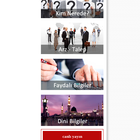
BENDE BU DÜNYADAN ZAMAN
AZALDI SEVGİM KABARDI NE
UNUTULDUM NE UNUTUM HEP
SEVDİM KOLLADIM KORUMAK İÇİN
KOVALANDIM GÖZÜM HEP ARKADA
GÖNLÜM ÖLEN HAKLARDA SÖZÜM
HAKKI TANIMAYANLARA YA
OLALIM EFENDİ YADA OLALIM HEP
SERSERİ.
.................................................................BEN
BENİ BİLMEM KÖYÜME GİDEMEM
YA AL CANIMI YA GÜLEM
GÜNLÜCEM DE DE BEN ÖLEM.
GÜLMÜYOR BU BENİM GARİP
GÖNLÜM NE SÖYLENİRSİN A BENİM
BÜLBÜLÜM. ...H.O.A.S...
mithat sari (istanbul / bağcılar) -
12.9.2011 00:00:00
çok değerli köylülerim sitemizin
kapanmasına 20 gün kalmıştır maddi
destek sağlanmazsa sitemiz kapanacaktır
duyrulur...
mithat sari /site editörü (istanbul) -
21.7.2011 00:00:00
çok değerli köylülerim mesajlarınızı
artık mesaj panosunu tıklayarak(serbest
canlı yayın