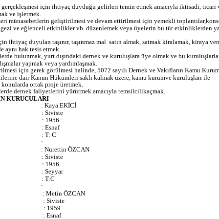
gerçekleşmesi için ihtiyaç duyduğu gelirleri temin etmek amacıyla iktisadi, ticari 
mak ve işletmek.
eri münasebetlerin geliştirilmesi ve devam ettirilmesi için yemekli toplantılar,kons
r,gezi ve eğlenceli etkinlikler vb. düzenlemek veya üyelerin bu tür etkinliklerden ya
için ihtiyaç duyulan taşınır, taşınmaz mal
satın almak, satmak kiralamak, kiraya ve
e aynı hak tesis etmek.
etlerde bulunmak, yurt dışındaki dernek ve kuruluşlara üye olmak ve bu kuruluşlarla
alışmalar yapmak veya yardımlaşmak.
ilmesi için gerek görülmesi halinde, 5072 sayılı Dernek ve Vakıfların Kamu Kuru
şkilerine dair Kanun Hükümleri saklı kalmak üzere, kamu kurumve kuruluşları ile
 konularda ortak proje üretmek.
lerde dernek faliyetlerini yürütmek amacıyla temsilcilikaçmak.
İN KURUCULARI
: Kaya EKİCİ
: Siviste
: 1956
: Esnaf
: T: C
:
: Nurettin ÖZCAN
: Siviste
: 1956
: Seyyar
: T:C
:
: Metin ÖZCAN
: Siviste
: 1959
: Esnaf