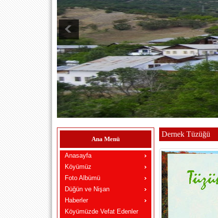
Dernek Tüzüğü
Ana Menü
Anasayfa
Köyümüz
Foto Albümü
Düğün ve Nişan
Haberler
Köyümüzde Vefat Edenler