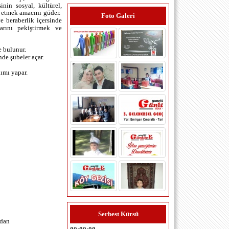
nin sosyal, kültürel,
 etmek amacını güder.
Foto Galeri
e beraberlik içersinde
larını pekiştirmek ve
e bulunur.
nde şubeler açar.
ımı yapar.
ersan yılmaz (istanbul maltepe) -
17.3.2015 00:00:00
slm üyeliğim kabul olmadı tanıdıkmı
bulmak laım
şerif özcan (istanbul) - 24.2.2013
Serbest Kürsü
00:00:00
ndan
Çok değerli üyelerimiz yönetim kurulu