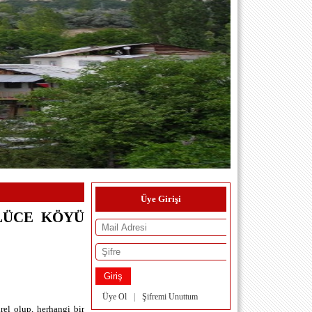
Üye Girişi
NLÜCE KÖYÜ
Üye Ol
|
Şifremi Unuttum
el olup, herhangi bir