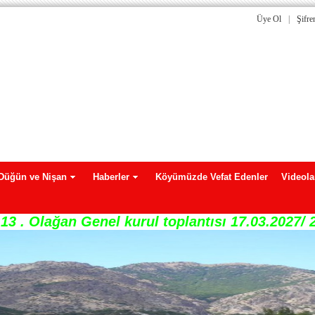
Üye Ol
|
Şifr
Düğün ve Nişan
Haberler
Köyümüzde Vefat Edenler
Videola
13 . Olağan Genel kurul toplantısı 17.03.2027/ 