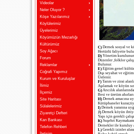
Videolar
Neler Oluyor ?
Köşe Yazılarımız
Köylülerimiz
Üyelerimiz
Köyümüzün Mezarlığı
Kültürümüz
Dernek sosyal ve kül
C)
Soy Ağacı
Hertürlü faliyette bulu
Yönetim kurulunun 
D)
Forum
Düzenler ,folklor çalı
Bulunur.
Reklamlar
Eğitim genel kültür
E)
Coğrafi Yapımız
Dışı seyahat ve eğitim 
Üstlenir.
Kurum ve Kuruluşlar
Tarım ve zirai alanl
F)
İlimiz
Aşılamak ve köyün sını
Arıcılık alanlarınd
G)
İlçemiz
Besi ve üretim ahırları
Dernek amacına uygu
H)
Site Haritası
Kütüphaneler kurar,tiy
Sülalelerimiz
Dernek yararına uyg
I)
Dernek köyün ihtiya
J)
Ziyaretçi Defteri
Yapı için gerekli çalış
Kan Bankası
Suşehri Kaymakamlı
K)
Dernekler ile kuruluy
Telefon Rehberi
Gerekli izinler alı
L)
İletişim
Bağış kabül etmek.