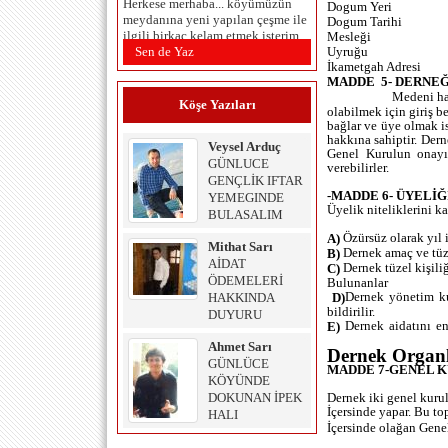
Dogum Yeri
ilgili birkaç kelam etmek isterim.
Dogum Tarihi
Öncelikle çeşmenin inşasında
Mesleği
emeği geçenlere ve yaptiranlara
Sen de Yaz
Uyruğu
teşekkür ederiz. Bütün köyün
İkametgah Adresi
kullanımına açik olan, tüm köy
MADDE
5- DERNE
halkının kullandığı, köyümüzün
Medeni hak
Köşe Yazıları
meydanında olması hasebiyle
olabilmek için giriş 
köyün yüzü, süsü ve en göze
bağlar ve üye olmak i
çarpan objelerinden biri olan
hakkına sahiptir. Der
Veysel Arduç
çeşme yapılmadan önce planları
Genel Kurulun onayı 
GÜNLUCE
verebilirler.
ve görselleri bu siteden ve diğer
GENÇLİK IFTAR
sosyal medya hesaplarından
-MADDE 6- ÜYELİĞ
YEMEGINDE
hemşehrilerimizin beğenisine
Üyelik niteliklerini k
BULASALIM
sunulup önerileri alınsa ve hatta
seçenekler arasında bir oylama
Özürsüz olarak yıl 
A)
Mithat Sarı
yapıldıktan sonra inşa edilse daha
Dernek amaç ve tüzü
B)
AİDAT
isabetli olacağı
Dernek tüzel kişiliğ
C)
ÖDEMELERİ
kanaatindeyim.zira muhtemelen
Bulunanlar
Dernek yönetim kur
görenlerin eleştirilerine bu
HAKKINDA
D)
bildirilir.
yapılmayan eylemler birer cevap
DUYURU
Dernek aidatını en
E)
niteliğinde olurdu.tabi bu bir
yöntem... benim çeşmede ufak bir
Ahmet Sarı
Dernek Organl
eleştirim olacak mesala. Çeşmeyi
GÜNLÜCE
MADDE 7-GENEL K
yapan firmanın reklamı çok ön
KÖYÜNDE
plânda, büyük puntolarla yazılmış
DOKUNAN İPEK
Dernek iki genel kurul
ve rahatsız edecek derecede.
İçersinde yapar. Bu to
HALI
Çeşmedeki diğer yazılardan
İçersinde olağan Genel
dahaçok dikkat çekiyor. Bir de