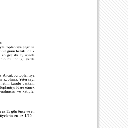
la
le toplantıya çeğrılır.
e günü belirtilir. İlk
n en geç iki ay içinde
ezinin bulunduğu yerde
az. Ancak bu toplantıya
n az olmaz. Yeter sayı
yönetim kurulu başkanı
Toplantıyı idare etmek
yardımcısı ve katipler
n az 15 gün önce ve en
üyelerin en az 1/10 i