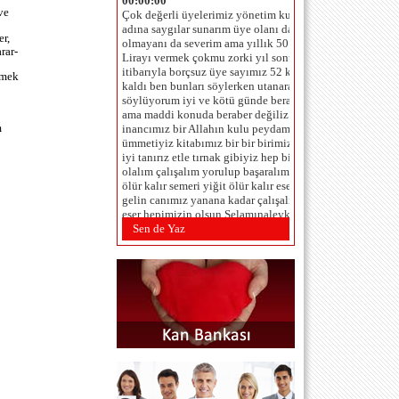
adına saygılar sunarım üye olanı da
ve
olmayanı da severim ama yıllık 50
Lirayı vermek çokmu zorki yıl sonu
er,
itibarıyla borçsuz üye sayımız 52 kişi de
rar-
kaldı ben bunları söylerken utanarak
rmek
söylüyorum iyi ve kötü günde beraberiz
ama maddi konuda beraber değiliz
inancımız bir Allahın kulu peydamberin
ümmetiyiz kitabımız bir bir birimizi çok
m
iyi tanırız etle tırnak gibiyiz hep bir
olalım çalışalım yorulup başaralım at
ölür kalır semeri yiğit ölür kalır eseri
gelin canımız yanana kadar çalışalım ki
eser hepimizin olsun Selamınaleyküm
Allaha emanet olun.
Sen de Yaz
TAHSİN ÇAM (BEŞİKTAŞ
-İSTANBUL) - 1.6.2012 00:00:00
Saygı değer yeni Dernek Yönetim
Kureulu:Seçilmeniz dolaysıla 3 yıl
içinde ,projelerinz,proğramınız,büççe
tahminlerinizi ve yapmanız gereken
hedeflerinizi srbes kürsüde belitmenizi
rica ediyoruz.Tahsin ÇAM
hoas_ahmet@hotmail.com (istanbul
sarıyer r paşa) - 24.2.2012 00:00:00
...SAYGIYLA... ...SELAMLAR...
...H.O.A.S... GİDER OLDUM ARTIK