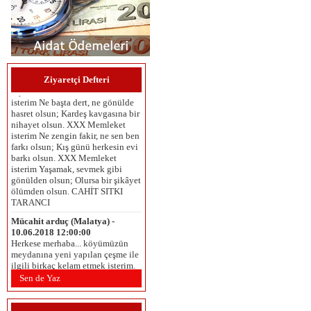
Umut Çaykara (İzmir ) -
06.06.2025 12:00:00
MEMLEKET İSTERİM Memleket
isterim Gök mavi, dal yeşil, tarla
sarı olsun; Kuşların çiçeklerin
Ziyaretçi Defteri
diyarı olsun. XXX Memleket
isterim Ne başta dert, ne gönülde
hasret olsun; Kardeş kavgasına bir
nihayet olsun. XXX Memleket
isterim Ne zengin fakir, ne sen ben
farkı olsun; Kış günü herkesin evi
barkı olsun. XXX Memleket
isterim Yaşamak, sevmek gibi
gönülden olsun; Olursa bir şikâyet
ölümden olsun. CAHİT SITKI
TARANCI
Mücahit arduç (Malatya) -
10.06.2018 12:00:00
Herkese merhaba... köyümüzün
meydanına yeni yapılan çeşme ile
ilgili birkaç kelam etmek isterim.
Öncelikle çeşmenin inşasında
emeği geçenlere ve yaptiranlara
Sen de Yaz
teşekkür ederiz. Bütün köyün
kullanımına açik olan, tüm köy