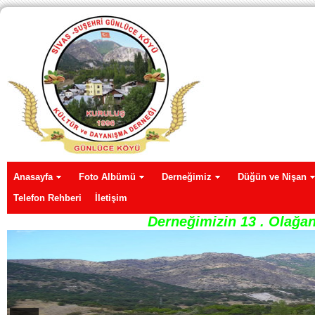
Anasayfa
Foto Albümü
Derneğimiz
Düğün ve Nişan
Telefon Rehberi
İletişim
Derneğimizin 13 . Olağan