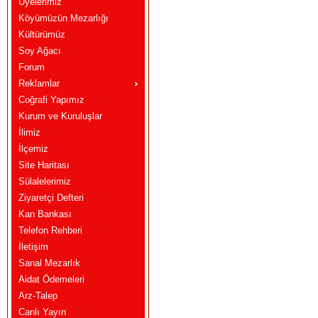
Üyelerimiz
Köyümüzün Mezarlığı
Kültürümüz
Soy Ağacı
Forum
Reklamlar
Coğrafi Yapımız
Kurum ve Kuruluşlar
İlimiz
İlçemiz
Site Haritası
Sülalelerimiz
Ziyaretçi Defteri
Kan Bankası
Telefon Rehberi
İletişim
Sanal Mezarlık
Aidat Ödemeleri
Arz-Talep
Canlı Yayın