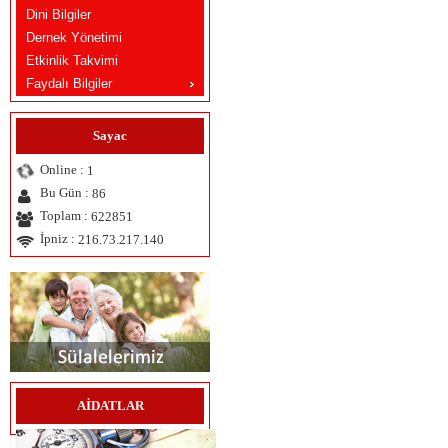
Dini Bilgiler
Dernek Yönetimi
Etkinlik Takvimi
Faydalı Bilgiler
Sayac
Online :
1
Bu Gün :
86
Toplam :
622851
İpniz :
216.73.217.140
AİDATLAR