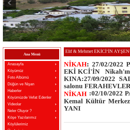
Elif & Mehmet EKİCİ‘İN AYŞENUR
Ana Menü
NİKAH
:
27/02/2022
Anasayfa
EKİ KCİ'İN Nikah'ına
Köyümüz
Foto Albümü
KINA:27/09/2022 SA
Düğün ve Nişan
salonu FERAHEVLE
Haberler
:02/10/2022 
NİKAH
Köyümüzde Vefat Edenler
Kemal Kültür Merke
Videolar
YANI
Neler Oluyor ?
Köşe Yazılarımız
Köylülerimiz