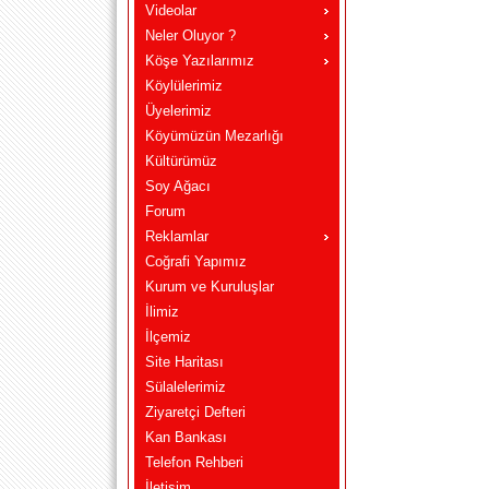
Videolar
Neler Oluyor ?
Köşe Yazılarımız
Köylülerimiz
Üyelerimiz
Köyümüzün Mezarlığı
Kültürümüz
Soy Ağacı
Forum
Reklamlar
Coğrafi Yapımız
Kurum ve Kuruluşlar
İlimiz
İlçemiz
Site Haritası
Sülalelerimiz
Ziyaretçi Defteri
Kan Bankası
Telefon Rehberi
İletişim