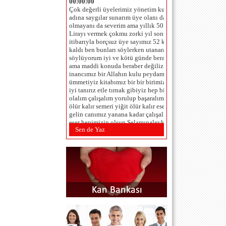
adına saygılar sunarım üye olanı da
olmayanı da severim ama yıllık 50
Lirayı vermek çokmu zorki yıl sonu
itibarıyla borçsuz üye sayımız 52 kişi de
kaldı ben bunları söylerken utanarak
söylüyorum iyi ve kötü günde beraberiz
ama maddi konuda beraber değiliz
inancımız bir Allahın kulu peydamberin
ümmetiyiz kitabımız bir bir birimizi çok
iyi tanırız etle tırnak gibiyiz hep bir
olalım çalışalım yorulup başaralım at
ölür kalır semeri yiğit ölür kalır eseri
gelin canımız yanana kadar çalışalım ki
eser hepimizin olsun Selamınaleyküm
Allaha emanet olun.
Sen de Yaz
TAHSİN ÇAM (BEŞİKTAŞ
-İSTANBUL) - 1.6.2012 00:00:00
Saygı değer yeni Dernek Yönetim
Kureulu:Seçilmeniz dolaysıla 3 yıl
içinde ,projelerinz,proğramınız,büççe
tahminlerinizi ve yapmanız gereken
hedeflerinizi srbes kürsüde belitmenizi
rica ediyoruz.Tahsin ÇAM
hoas_ahmet@hotmail.com (istanbul
sarıyer r paşa) - 24.2.2012 00:00:00
...SAYGIYLA... ...SELAMLAR...