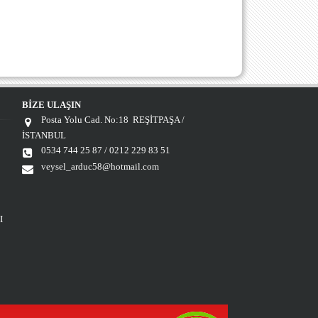
BİZE ULAŞIN
Posta Yolu Cad. No:18 REŞİTPAŞA /
İSTANBUL
0534 744 25 87 / 0212 229 83 51
veysel_arduc58@hotmail.com
I