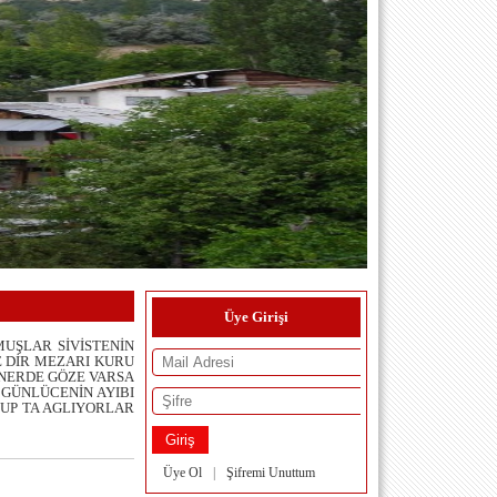
Üye Girişi
UŞLAR SİVİSTENİN
E DİR MEZARI KURU
 NERDE GÖZE VARSA
 GÜNLÜCENİN AYIBI
UP TA AGLIYORLAR
Üye Ol
|
Şifremi Unuttum