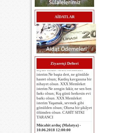
AİDATLAR
Umut Çaykara (İzmir ) -
06.06.2025 12:00:00
MEMLEKET İSTERİM Memleket
isterim Gök mavi, dal yeşil, tarla
sarı olsun; Kuşların çiçeklerin
Ziyaretçi Defteri
diyarı olsun. XXX Memleket
isterim Ne başta dert, ne gönülde
hasret olsun; Kardeş kavgasına bir
nihayet olsun. XXX Memleket
isterim Ne zengin fakir, ne sen ben
farkı olsun; Kış günü herkesin evi
barkı olsun. XXX Memleket
isterim Yaşamak, sevmek gibi
gönülden olsun; Olursa bir şikâyet
ölümden olsun. CAHİT SITKI
TARANCI
Mücahit arduç (Malatya) -
10.06.2018 12:00:00
Herkese merhaba... köyümüzün