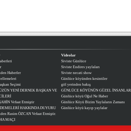
r
Videolar
aberleri
Siviste Günlüce
r
Siviste Endires yaylaları
den Haberler
Siviste necati show
ellemeleri
Günlüce köyünden kesintiler
aşkan Seçimi
göl yerinden bakış
ZÜN YENİ DERNEK BAŞKAN VE
GÜNLÜCE KÖYÜNÜN GÜZEL İNSANLAR
CİLERİ
Günlüce köyü Oğul Ne Haber
ŞAHİN Vefaat Etmiştir
Günlüce Köyü Bizim Yaylaların Zamanı
ÖDEMELERİ HAKKINDA DUYURU
Günlüce köyü kayıp yaylalar
en Rasim ÖZCAN Vefaat Etmiştir.
AHA MAÇI