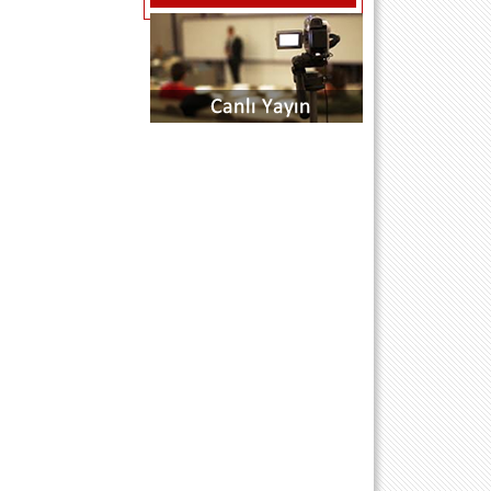
kürsü) bölümünden atabilirsiniz
mesajlarınız anında yayında olacaktır
SAYGILARIMLA SİTE EDİTÖRÜ
...H.O.A.S... (R P SARIYER .STANBUL)
- 18.7.2011 00:00:00
BU DERTLİ GÜNLERİMİ SİLEMEDİM
BEN SİLEMEDİM NE GÜLDÜM NEDE
ÖLDÜM YALAN DÜNYA BİR KERE
GELDİM KIYMET BİLMEDİM DERT
ÜSTÜNE DERTLER EKLEDİM BAK
ŞİMDİ GEÇTİ O GÜZELİM GENÇLİM
DÖN GEL DESEM GELMEZ
SEVDİGİM ...h.o.a.s...
muzaffer çam (istanbul) - 21.10.2010
00:00:00
aziz baskanin kendisinede soyledim
soyluyorum tekrardan ben muzaffer
torunu tuncer oglu Muzaffer ÇAM.. kiz
kardesim avukat Ezgi ÇAM ile birlikte
dernegimize faydali olmak istiyoruz...