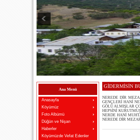
GİDERMİSİN 
Ana Menü
NEREDE DİR MEZA
Anasayfa
GENÇLERİ HANİ NE
GÖLÜ ALMIŞLAR ÇO
Köyümüz
HEPSİNİ KURUTMUŞ
Foto Albümü
NERDE HANİ MUHT
NEREDE DİR MEZARI .
Düğün ve Nişan
Haberler
Köyümüzde Vefat Edenler