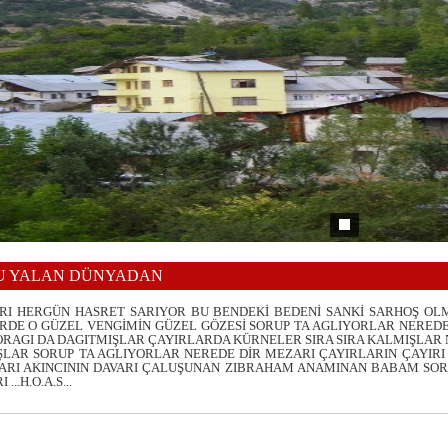
BU YALAN DÜNYADAN
RI HERGÜN HASRET SARIYOR BU BENDEKİ BEDENİ SANKİ SARHOŞ OLM
RDE O GÜZEL VENGİMİN GÜZEL GÖZESİ SORUP TA AGLIYORLAR NERED
RAGI DA DAGITMIŞLAR ÇAYIRLARDA KÜRNELER SIRA SIRA KALMIŞLAR
LAR SORUP TA AGLIYORLAR NEREDE DİR MEZARI ÇAYIRLARIN ÇAYIRI
ARI AKINCININ DAVARI ÇALUŞUNAN ZIBRAHAM ANAMINAN BABAM SOR
..H.O.A.S...