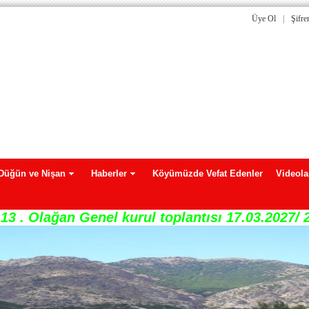
Üye Ol
|
Şifr
Düğün ve Nişan
Haberler
Köyümüzde Vefat Edenler
Videola
13 . Olağan Genel kurul toplantısı 17.03.2027/ 