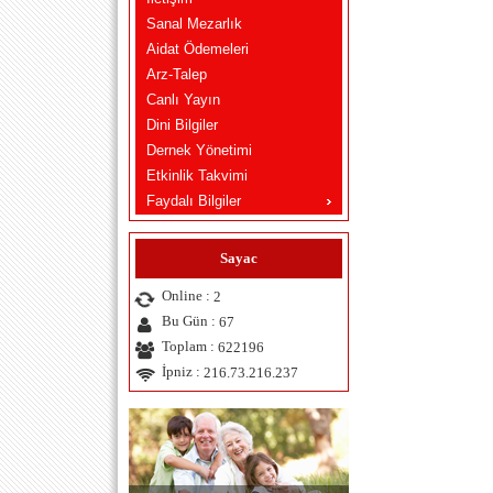
Sanal Mezarlık
Aidat Ödemeleri
Arz-Talep
Canlı Yayın
Dini Bilgiler
Dernek Yönetimi
Etkinlik Takvimi
Faydalı Bilgiler
Sayac
Online :
2
Bu Gün :
67
Toplam :
622196
İpniz :
216.73.216.237