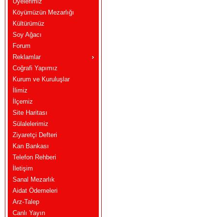
Üyelerimiz
Köyümüzün Mezarlığı
Kültürümüz
Soy Ağacı
Forum
Reklamlar
Coğrafi Yapımız
Kurum ve Kuruluşlar
İlimiz
İlçemiz
Site Haritası
Sülalelerimiz
Ziyaretçi Defteri
Kan Bankası
Telefon Rehberi
İletişim
Sanal Mezarlık
Aidat Ödemeleri
Arz-Talep
Canlı Yayın