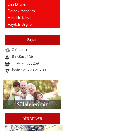
Dini Bilgiler
Dernek Yönetimi
Etkinlik Takvimi
Faydalı Bilgiler
Sayac
Online :
1
Bu Gün :
130
Toplam :
622259
İpniz :
216.73.216.89
AİDATLAR