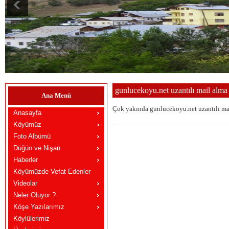
gunlucekoyu.net uzantılı mail alma
Ana Menü
Çok yakında gunlucekoyu.net uzantılı mail
Anasayfa
Köyümüz
Foto Albümü
Düğün ve Nişan
Haberler
Köyümüzde Vefat Edenler
Videolar
Neler Oluyor ?
Köşe Yazılarımız
Köylülerimiz