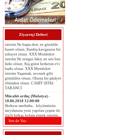
Umut Çaykara (İzmir ) -
06.06.2025 12:00:00
MEMLEKET İSTERİM Memleket
isterim Gök mavi, dal yeşil, tarla
sarı olsun; Kuşların çiçeklerin
Ziyaretçi Defteri
diyarı olsun. XXX Memleket
isterim Ne başta dert, ne gönülde
hasret olsun; Kardeş kavgasına bir
nihayet olsun. XXX Memleket
isterim Ne zengin fakir, ne sen ben
farkı olsun; Kış günü herkesin evi
barkı olsun. XXX Memleket
isterim Yaşamak, sevmek gibi
gönülden olsun; Olursa bir şikâyet
ölümden olsun. CAHİT SITKI
TARANCI
Mücahit arduç (Malatya) -
10.06.2018 12:00:00
Herkese merhaba... köyümüzün
meydanına yeni yapılan çeşme ile
ilgili birkaç kelam etmek isterim.
Öncelikle çeşmenin inşasında
emeği geçenlere ve yaptiranlara
Sen de Yaz
teşekkür ederiz. Bütün köyün
kullanımına açik olan, tüm köy