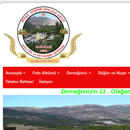
Anasayfa
Foto Albümü
Derneğimiz
Düğün ve Nişan
Telefon Rehberi
İletişim
Derneğimizin 13 . Olağan