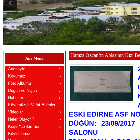
Hamza Özcan‘ın Ablasının Kızı Be
Ana Menü
Anasayfa
Köyümüz
Foto Albümü
Düğün ve Nişan
Haberler
Köyümüzde Vefat Edenler
Videolar
ESKİ EDİRNE ASF NO
Neler Oluyor ?
DÜĞÜN: 23/09/2017
Köşe Yazılarımız
SALONU
Köylülerimiz