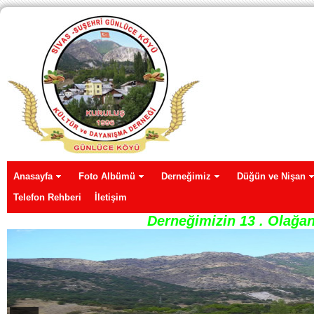
Anasayfa
Foto Albümü
Derneğimiz
Düğün ve Nişan
Telefon Rehberi
İletişim
Derneğimizin 13 . Olağan