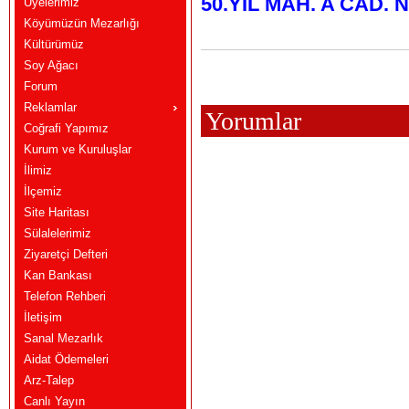
50.YIL MAH. A CAD. 
Üyelerimiz
Köyümüzün Mezarlığı
Kültürümüz
Soy Ağacı
Forum
Reklamlar
Yorumlar
Coğrafi Yapımız
Kurum ve Kuruluşlar
İlimiz
İlçemiz
Site Haritası
Sülalelerimiz
Ziyaretçi Defteri
Kan Bankası
Telefon Rehberi
İletişim
Sanal Mezarlık
Aidat Ödemeleri
Arz-Talep
Canlı Yayın