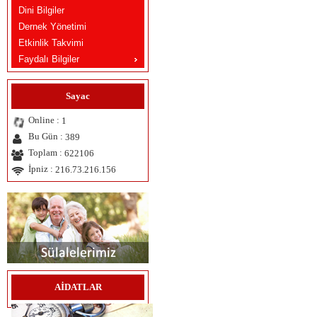
Dini Bilgiler
Dernek Yönetimi
Etkinlik Takvimi
Faydalı Bilgiler
Sayac
Online :
1
Bu Gün :
389
Toplam :
622106
İpniz :
216.73.216.156
AİDATLAR