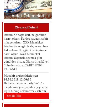
Umut Çaykara (İzmir ) -
06.06.2025 12:00:00
MEMLEKET İSTERİM Memleket
isterim Gök mavi, dal yeşil, tarla
sarı olsun; Kuşların çiçeklerin
Ziyaretçi Defteri
diyarı olsun. XXX Memleket
isterim Ne başta dert, ne gönülde
hasret olsun; Kardeş kavgasına bir
nihayet olsun. XXX Memleket
isterim Ne zengin fakir, ne sen ben
farkı olsun; Kış günü herkesin evi
barkı olsun. XXX Memleket
isterim Yaşamak, sevmek gibi
gönülden olsun; Olursa bir şikâyet
ölümden olsun. CAHİT SITKI
TARANCI
Mücahit arduç (Malatya) -
10.06.2018 12:00:00
Herkese merhaba... köyümüzün
meydanına yeni yapılan çeşme ile
ilgili birkaç kelam etmek isterim.
Öncelikle çeşmenin inşasında
emeği geçenlere ve yaptiranlara
Sen de Yaz
teşekkür ederiz. Bütün köyün
kullanımına açik olan, tüm köy
halkının kullandığı, köyümüzün