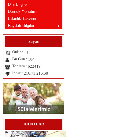
Dini Bilgiler
Dernek Yönetimi
Etkinlik Takvimi
Faydalı Bilgiler
Sayac
Online :
1
Bu Gün :
104
Toplam :
622419
İpniz :
216.73.216.68
AİDATLAR