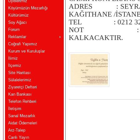
Üyelerimiz
ADRES : SEYRANT
Köyümüzün Mezarlığı
KAĞITHANE /İSTAN
Kültürümüz
TEL : 0212 324
Soy Ağacı
NOT : REŞİTP
Forum
KALKACAKTIR.
Reklamlar
Coğrafi Yapımız
Kurum ve Kuruluşlar
İlimiz
İlçemiz
Site Haritası
Sülalelerimiz
Ziyaretçi Defteri
Kan Bankası
Telefon Rehberi
İletişim
Sanal Mezarlık
Aidat Ödemeleri
Arz-Talep
Canlı Yayın