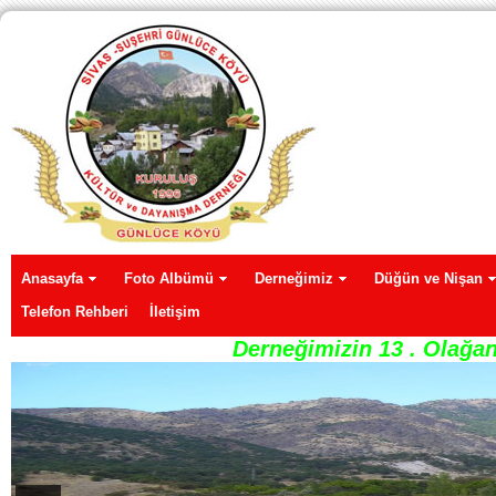
Anasayfa
Foto Albümü
Derneğimiz
Düğün ve Nişan
Telefon Rehberi
İletişim
Derneğimizin 13 . Olağan