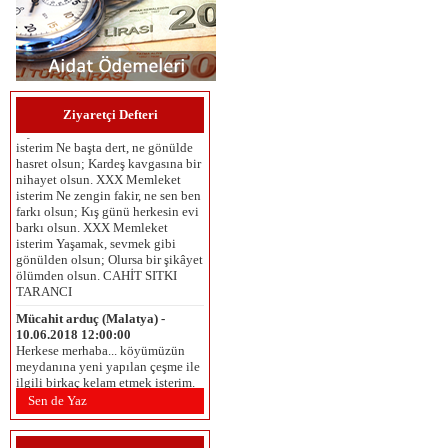
Umut Çaykara (İzmir ) -
06.06.2025 12:00:00
MEMLEKET İSTERİM Memleket
isterim Gök mavi, dal yeşil, tarla
sarı olsun; Kuşların çiçeklerin
Ziyaretçi Defteri
diyarı olsun. XXX Memleket
isterim Ne başta dert, ne gönülde
hasret olsun; Kardeş kavgasına bir
nihayet olsun. XXX Memleket
isterim Ne zengin fakir, ne sen ben
farkı olsun; Kış günü herkesin evi
barkı olsun. XXX Memleket
isterim Yaşamak, sevmek gibi
gönülden olsun; Olursa bir şikâyet
ölümden olsun. CAHİT SITKI
TARANCI
Mücahit arduç (Malatya) -
10.06.2018 12:00:00
Herkese merhaba... köyümüzün
meydanına yeni yapılan çeşme ile
ilgili birkaç kelam etmek isterim.
Öncelikle çeşmenin inşasında
emeği geçenlere ve yaptiranlara
Sen de Yaz
teşekkür ederiz. Bütün köyün
kullanımına açik olan, tüm köy