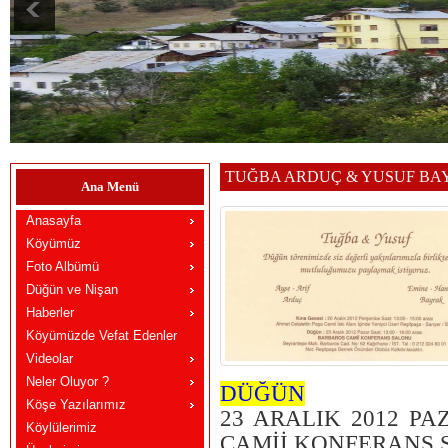
TUĞBA ARDUÇ & YUSUF BA
Ana Menü
Anasayfa
Köyümüz
Foto Albümü
Düğün ve Nişan
Haberler
Köyümüzde Vefat Edenler
Videolar
Neler Oluyor ?
DÜĞÜN
Köşe Yazılarımız
23 ARALIK 2012 PA
Köylülerimiz
CAMİİ KONFERANS